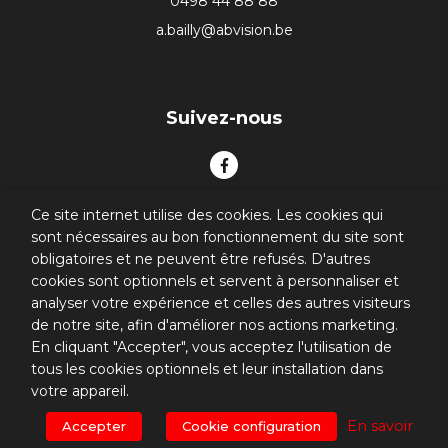
0498 44 88 88
a.bailly@abvision.be
Suivez-nous
Ce site internet utilise des cookies. Les cookies qui
sont nécessaires au bon fonctionnement du site sont
obligatoires et ne peuvent être refusés. D'autres
cookies sont optionnels et servent à personnaliser et
analyser votre expérience et celles des autres visiteurs
© 2026. All rights reserved
de notre site, afin d'améliorer nos actions marketing.
En cliquant "Accepter", vous acceptez l'utilisation de
Conditions générales
tous les cookies optionnels et leur installation dans
votre appareil.
Plan du site
En savoir
Accepter
Cookie configuration
Site réalisé par
Localisy Web Agency