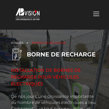
MENU
DE
NAVIGA
ACCUEIL
BORNE DE RECHARGE
PRINCI
BORNE DE RECHARGE
INSTALLATION DE BORNES DE
RECHARGE POUR VÉHICULES
ÉLECTRIQUES
De nos jours, une croissance importante
du nombre de véhicules électriques a lieu.
Comprendre ce tout nouveau milieu et