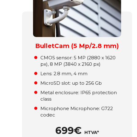
BulletCam (5 Mp/2.8 mm)
СMOS sensor: 5 MP (2880 x 1620
px), 8 MP (3840 x 2160 px)
Lens: 2.8 mm, 4 mm
MicroSD slot: up to 256 Gb
Metal enclosure: ІР65 protection
class
Microphone Microphone: G722
codec
699€
HTVA*