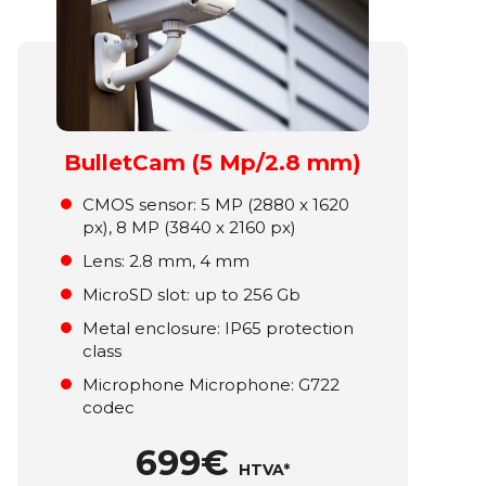
BulletCam (5 Mp/2.8 mm)
СMOS sensor: 5 MP (2880 x 1620
px), 8 MP (3840 x 2160 px)
Lens: 2.8 mm, 4 mm
MicroSD slot: up to 256 Gb
Metal enclosure: ІР65 protection
class
Microphone Microphone: G722
codec
699€
HTVA*