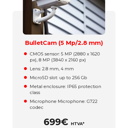
BulletCam (5 Mp/2.8 mm)
СMOS sensor: 5 MP (2880 x 1620
px), 8 MP (3840 x 2160 px)
Lens: 2.8 mm, 4 mm
MicroSD slot: up to 256 Gb
Metal enclosure: ІР65 protection
class
Microphone Microphone: G722
codec
699€
HTVA*