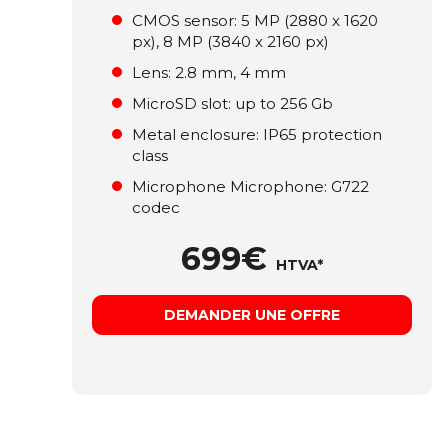
СMOS sensor: 5 MP (2880 x 1620
px), 8 MP (3840 x 2160 px)
Lens: 2.8 mm, 4 mm
MicroSD slot: up to 256 Gb
Metal enclosure: ІР65 protection
class
Microphone Microphone: G722
codec
699€
HTVA*
DEMANDER UNE OFFRE