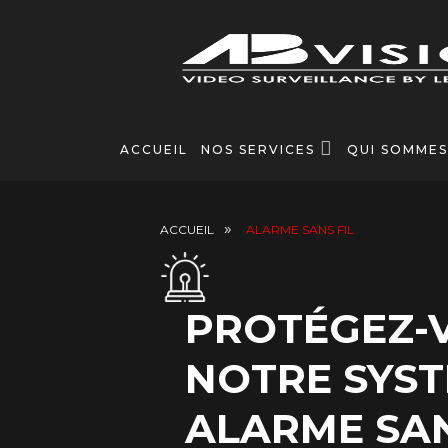
MENU
ACCUEIL
NOS SERVICES
QUI SOMMES
DE
NAVIGATION
ACCUEIL
ALARME SANS FIL
PRINCIPALE
PROTÉGEZ-
NOTRE SYS
ALARME SAN